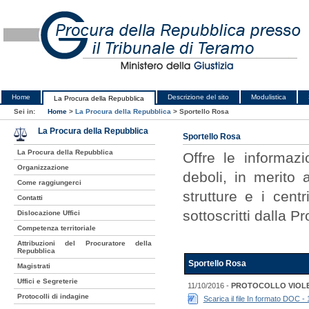
Home
Descrizione del sito
Modulistica
La Procura della Repubblica
Sei in:
Home
>
La Procura della Repubblica
>
Sportello Rosa
La Procura della Repubblica
Sportello Rosa
La Procura della Repubblica
Offre le informazi
Organizzazione
deboli, in merito 
Come raggiungerci
strutture e i centri
Contatti
sottoscritti dalla P
Dislocazione Uffici
Competenza territoriale
Attribuzioni del Procuratore della
Repubblica
Sportello Rosa
Magistrati
Uffici e Segreterie
11/10/2016 -
PROTOCOLLO VIOLE
Protocolli di indagine
Scarica il file In formato DOC -