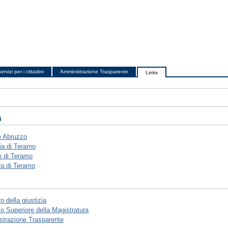
ervizi per i cittadini
Amministrazione Trasparente
Links
i
e Abruzzo
ia di Teramo
 di Teramo
a di Teramo
o della giustizia
io Superiore della Magistratura
trazione Trasparente