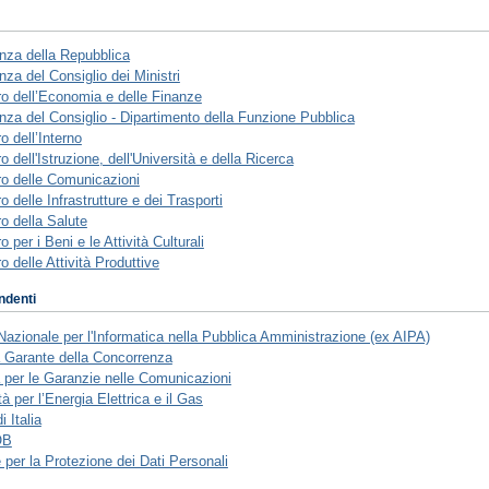
nza della Repubblica
nza del Consiglio dei Ministri
ro dell’Economia e delle Finanze
nza del Consiglio - Dipartimento della Funzione Pubblica
o dell’Interno
o dell'Istruzione, dell'Università e della Ricerca
ro delle Comunicazioni
o delle Infrastrutture e dei Trasporti
ro della Salute
o per i Beni e le Attività Culturali
o delle Attività Produttive
ndenti
Nazionale per l'Informatica nella Pubblica Amministrazione (ex AIPA)
à Garante della Concorrenza
à per le Garanzie nelle Comunicazioni
tà per l’Energia Elettrica e il Gas
 Italia
OB
 per la Protezione dei Dati Personali