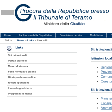
Home
La Procura della Repubblica
Descrizione del sito
Modulistica
S
Sei in:
Home
>
Links
>
Link utili
Links
Siti istituzionali
Siti istituzionali
Istituzioni local
Portali giuridici
Motori di ricerca
Region
Provinc
Fonti normative on-line
Comune
Giurisprudenza on-line
Questur
Riviste giuridiche
Il mondo giudiziario
Siti istituzionali
Programmi di utilità
Minister
Consigl
Amminis