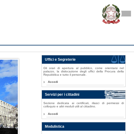
Uffici e Segreterie
Gli orari di apertura al pubblico, come orientarsi nel
palazzo, la dislocazione degli uffici della Procura della
Repubblica e tutto il personale.
Accedi
Servizi per i cittadini
Sezione dedicata ai certificati, rilasci di permessi di
colloquio e altri moduli utili al cittadino.
Accedi
Modulistica