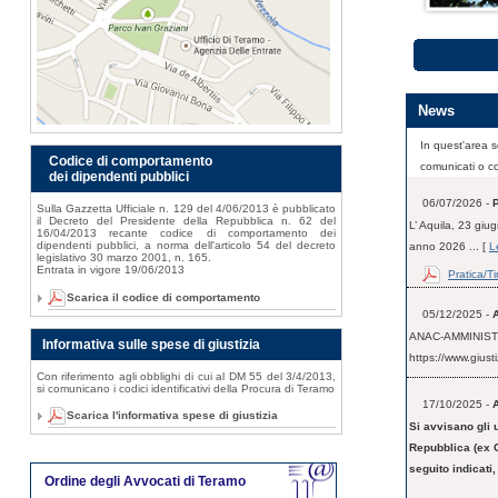
News
In quest'area s
Codice di comportamento
comunicati o c
dei dipendenti pubblici
06/07/2026 -
P
Sulla Gazzetta Ufficiale n. 129 del 4/06/2013 è pubblicato
il Decreto del Presidente della Repubblica n. 62 del
L’ Aquila, 23 g
16/04/2013 recante codice di comportamento dei
dipendenti pubblici, a norma dell'articolo 54 del decreto
anno 2026 ... [
L
legislativo 30 marzo 2001, n. 165.
Entrata in vigore 19/06/2013
Pratica/T
Scarica il codice di comportamento
05/12/2025 -
ANAC-AMMINIS
Informativa sulle spese di giustizia
https://www.giust
Con riferimento agli obblighi di cui al DM 55 del 3/4/2013,
si comunicano i codici identificativi della Procura di Teramo
17/10/2025 -
Scarica l'informativa spese di giustizia
Si avvisano gli u
Repubblica (ex C
seguito indicati
Ordine degli Avvocati di Teramo