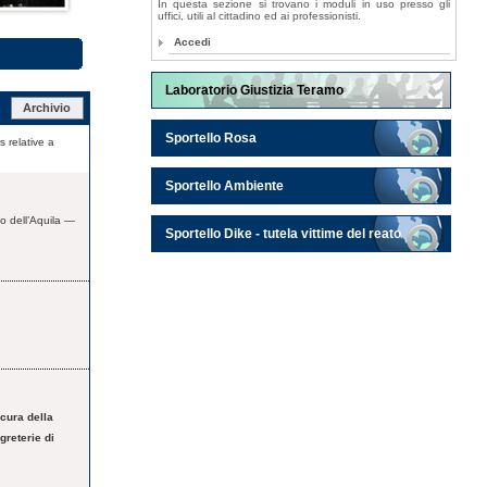
In questa sezione si trovano i moduli in uso presso gli
uffici, utili al cittadino ed ai professionisti.
Accedi
Laboratorio Giustizia Teramo
Archivio
Sportello Rosa
s relative a
Sportello Ambiente
 dell’Aquila —
Sportello Dike - tutela vittime del reato
ocura della
greterie di