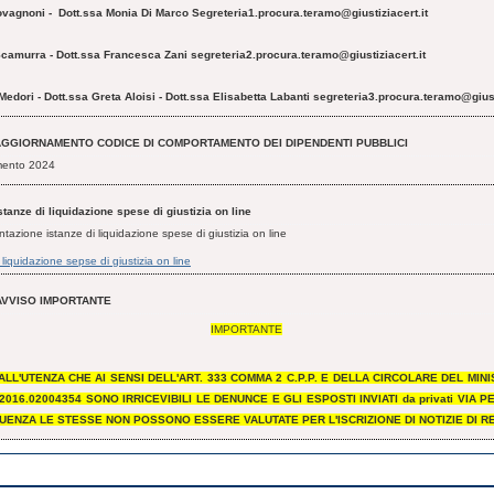
iovagnoni - Dott.ssa Monia Di Marco S
egreteria1.procura.teramo@giustiziacert.it
 Scamurra - Dott.ssa Francesca Zani
segreteria2.procura.teramo@giustiziacert.it
Medori - Dott.ssa Greta Aloisi - Dott.ssa Elisabetta Labanti
segreteria3.procura.teramo@giusti
AGGIORNAMENTO CODICE DI COMPORTAMENTO DEI DIPENDENTI PUBBLICI
mento 2024
stanze di liquidazione spese di giustizia on line
ntazione istanze di liquidazione spese di giustizia on line
 liquidazione sepse di giustizia on line
AVVISO IMPORTANTE
IMPORTANTE
ALL'UTENZA CHE AI SENSI DELL'ART. 333 COMMA 2 C.P.P. E DELLA CIRCOLARE DEL MIN
 2016.02004354 SONO IRRICEVIBILI LE DENUNCE E GLI ESPOSTI INVIATI da privati VIA P
UENZA LE STESSE NON POSSONO ESSERE VALUTATE PER L'ISCRIZIONE DI NOTIZIE DI R