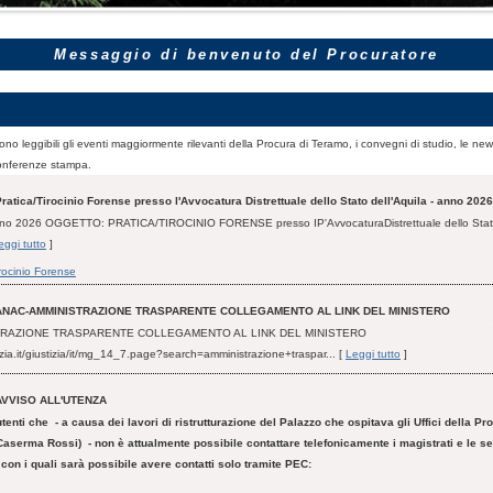
Messaggio di benvenuto del Procuratore
ono leggibili gli eventi maggiormente rilevanti della Procura di Teramo, i convegni di studio, le new
onferenze stampa.
ratica/Tirocinio Forense presso l'Avvocatura Distrettuale dello Stato dell'Aquila - anno 2026
iugno 2026 OGGETTO: PRATICA/TIROCINIO FORENSE presso IP'AvvocaturaDistrettuale dello Stato
eggi tutto
]
irocinio Forense
ANAC-AMMINISTRAZIONE TRASPARENTE COLLEGAMENTO AL LINK DEL MINISTERO
TRAZIONE TRASPARENTE COLLEGAMENTO AL LINK DEL MINISTERO
izia.it/giustizia/it/mg_14_7.page?search=amministrazione+traspar... [
Leggi tutto
]
AVVISO ALL'UTENZA
tenti che - a causa dei lavori di ristrutturazione del Palazzo che ospitava gli Uffici della Pr
aserma Rossi) - non è attualmente possibile contattare telefonicamente i magistrati e le se
, con i quali sarà possibile avere contatti solo tramite PEC: