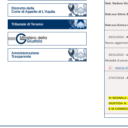
Dott. Stefano G
Distretto della
Corte di Appello di L'Aquila
Dott.ssa Silvia
Tribunale di Teramo
Dott.ssa Enrica 
26/11/2024 -
Nuovo aggiorna
Amministrazione
30/11/2022 -
i
Trasparente
Modalità di prese
istanze di
27/07/2018 -
SI SEGNALA 
GIUSTIZIA N.
E DI CONSEG