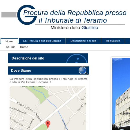
La Procura della Repubblica
Descrizione del sito
Modulistica
Home
Sei in:
Home
Descrizione del sito
Dove Siamo
La Procura della Repubblica presso il Tribunale di Teramo
è sita in Via Cesare Beccaria, 1